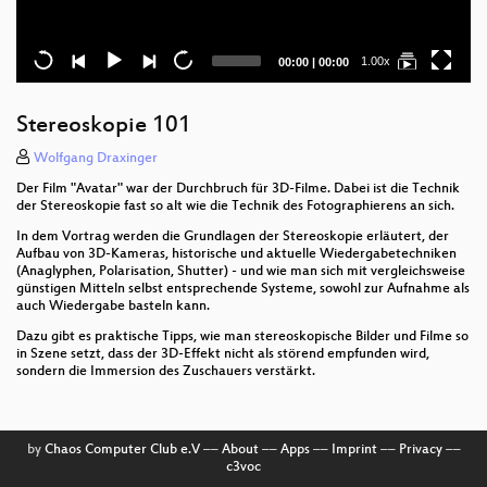
Current
Total
1.00x
00:00
|
00:00
time
duration
Stereoskopie 101
Wolfgang Draxinger
Der Film "Avatar" war der Durchbruch für 3D-Filme. Dabei ist die Technik
der Stereoskopie fast so alt wie die Technik des Fotographierens an sich.
In dem Vortrag werden die Grundlagen der Stereoskopie erläutert, der
Aufbau von 3D-Kameras, historische und aktuelle Wiedergabetechniken
(Anaglyphen, Polarisation, Shutter) - und wie man sich mit vergleichsweise
günstigen Mitteln selbst entsprechende Systeme, sowohl zur Aufnahme als
auch Wiedergabe basteln kann.
Dazu gibt es praktische Tipps, wie man stereoskopische Bilder und Filme so
in Szene setzt, dass der 3D-Effekt nicht als störend empfunden wird,
sondern die Immersion des Zuschauers verstärkt.
by
Chaos Computer Club e.V
––
About
––
Apps
––
Imprint
––
Privacy
––
c3voc