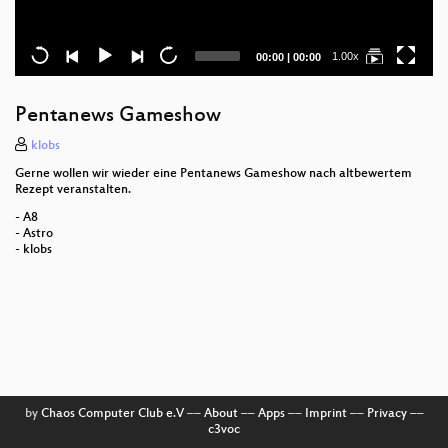
Current
Total
1.00x
00:00
|
00:00
time
duration
Pentanews Gameshow
klobs
Gerne wollen wir wieder eine Pentanews Gameshow nach altbewertem
Rezept veranstalten.
- A8
- Astro
- klobs
by
Chaos Computer Club e.V
––
About
––
Apps
––
Imprint
––
Privacy
––
c3voc