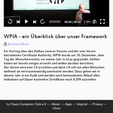
Current
Total
1.00x
00:00
|
00:00
time
duration
WPIA - ein Überblick über unser Framework
Reinhard Mutz
Ein Vortrag über den Aufbau unseres Vereins und der vom Verein
betriebenen Certificate Authority. WPIA wurde am 10. Dezember, dem
Tag der Menschenrechte, vor einem Jahr in Graz gegründet. Seither
haben wir bereits einiges erreicht und wollen darüber berichten.
Der Verein wird eine CA errichten und diese CA soll von allen Menschen
weltweit als vertrauenswürdig anerkannt werden. Dazu gehen wir in
diesem Jahr in ein Audit und werden nach bestandenem Ablauf allen
Individuen auf Dauer kostenfrei Zertifikate nach X.509 ausstellen.
by
Chaos Computer Club e.V
––
About
––
Apps
––
Imprint
––
Privacy
––
c3voc