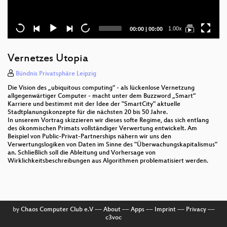
Current
Total
1.00x
00:00
|
00:00
time
duration
Vernetzes Utopia
Bündnis Privatsphäre Leipzig
Die Vision des „ubiquitous computing“ - als lückenlose Vernetzung
allgegenwärtiger Computer - macht unter dem Buzzword „Smart“
Karriere und bestimmt mit der Idee der "SmartCity" aktuelle
Stadtplanungskonzepte für die nächsten 20 bis 50 Jahre.
In unserem Vortrag skizzieren wir dieses softe Regime, das sich entlang
des ökonmischen Primats vollständiger Verwertung entwickelt. Am
Beispiel von Public-Privat-Partnerships nähern wir uns den
Verwertungslogiken von Daten im Sinne des "Überwachungskapitalismus"
an. Schließlich soll die Ableitung und Vorhersage von
Wirklichkeitsbeschreibungen aus Algorithmen problematisiert werden.
by
Chaos Computer Club e.V
––
About
––
Apps
––
Imprint
––
Privacy
––
c3voc