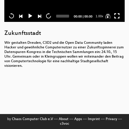
Current
Total
1.00x
00:00
|
00:00
time
duration
Zukunftsstadt
Wir gestalten Dresden, C3D2 und die Open Data Community laden
Hacker und gewöhnliche Computernutzer zu einer Zukunftsspinnerei zum
Datenspuren-Kongress in die Technischen Sammlungen ein: 24.10., 15
Uhr. Gemeinsam oder in Kleingruppen wollen wir miteinander den Beitrag
von Computertechnologie für eine nachhaltige Stadtgesellschaft
visionieren.
by
Chaos Computer Club e.V
––
About
––
Apps
––
Imprint
––
Privacy
––
c3voc