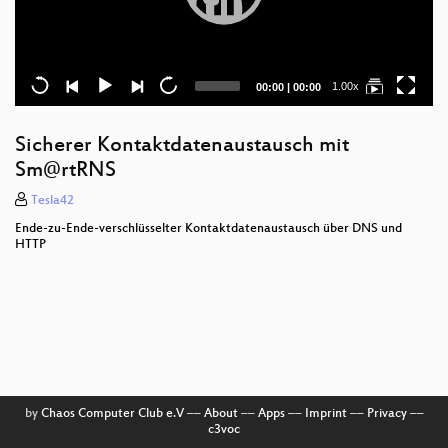
Current
Total
1.00x
00:00
|
00:00
time
duration
Sicherer Kontaktdatenaustausch mit
Sm@rtRNS
Tesla42
Ende-zu-Ende-verschlüsselter Kontaktdatenaustausch über DNS und
HTTP
by
Chaos Computer Club e.V
––
About
––
Apps
––
Imprint
––
Privacy
––
c3voc