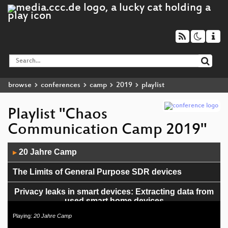
browse
conferences
camp
2019
playlist
Playlist "Chaos
Communication Camp 2019"
Audio
20 Jahre Camp
▶
Player
The Limits of General Purpose SDR devices
Privacy leaks in smart devices: Extracting data from
used smart home devices
Playing:
20 Jahre Camp
Math Protected Social Interactions