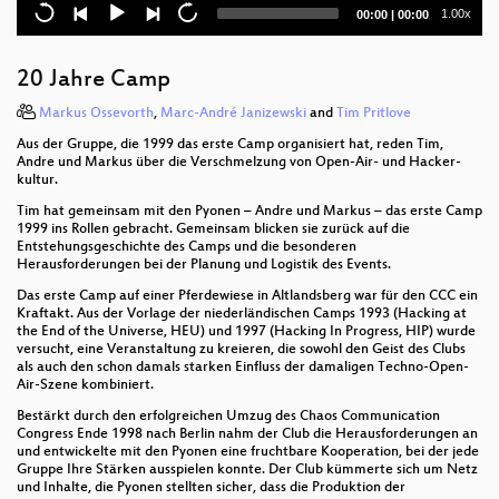
Current
Total
1.00x
00:00
|
00:00
Aufstand oder Aussterben? Ein Vortrag über die
time
duration
Klimakrise, ökologischen Kollaps und zivilen
Ungehorsam.
20 Jahre Camp
On bendy inflatables and travelling techno
Markus Ossevorth
,
Marc-André Janizewski
and
Tim Pritlove
Aus der Gruppe, die 1999 das erste Camp organisiert hat, reden Tim,
spispy: SPI flash device emulation
Andre und Markus über die Verschmelzung von Open-Air- und Hacker-
kultur.
Introduction to (home) network security.
Tim hat gemeinsam mit den Pyonen – Andre und Markus – das erste Camp
1999 ins Rollen gebracht. Gemeinsam blicken sie zurück auf die
Fomu - an FPGA inside your USB port!
Entstehungsgeschichte des Camps und die besonderen
Herausforderungen bei der Planung und Logistik des Events.
DoH or Don't
Das erste Camp auf einer Pferdewiese in Altlandsberg war für den CCC ein
Kraftakt. Aus der Vorlage der niederländischen Camps 1993 (Hacking at
Make Your Tech and Wear It Too
the End of the Universe, HEU) und 1997 (Hacking In Progress, HIP) wurde
versucht, eine Veranstaltung zu kreieren, die sowohl den Geist des Clubs
als auch den schon damals starken Einfluss der damaligen Techno-Open-
Reporting from Brussels: The state of Digital Rights
Air-Szene kombiniert.
Hacking Containers and Kubernetes
Bestärkt durch den erfolgreichen Umzug des Chaos Communication
Congress Ende 1998 nach Berlin nahm der Club die Herausforderungen an
und entwickelte mit den Pyonen eine fruchtbare Kooperation, bei der jede
The Great British Drone Panic
Gruppe Ihre Stärken ausspielen konnte. Der Club kümmerte sich um Netz
und Inhalte, die Pyonen stellten sicher, dass die Produktion der