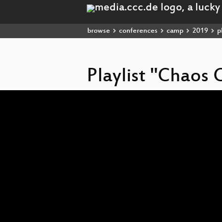
browse
conferences
camp
2019
pl
Playlist "Chao
Video
Player