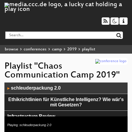
browse
conferences
camp
2019
playlist
Playlist "Chaos
Communication Camp 2019"
Audio
schleuderpackung 2.0
▶
Player
Ethikrichtlinien für Künstliche Intelligenz? Wie wär's
mit Gesetzen?
Infrastructure Review
Playing:
schleuderpackung 2.0
Closing ceremony