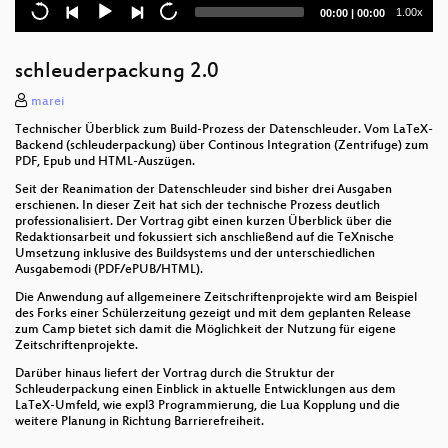
Current
Total
1.00x
00:00
|
00:00
Elektroschrott - Welchen letzten Weg geht mein PC?
time
duration
E-Mail-Privatheit und Mailbox-Verschlüsselung
schleuderpackung 2.0
(emulate|fuzz|break) kernels
marei
Technischer Überblick zum Build-Prozess der Datenschleuder. Vom LaTeX-
15 Jahre netzpolitik.org
Backend (schleuderpackung) über Continous Integration (Zentrifuge) zum
PDF, Epub und HTML-Auszügen.
Freak Show
Seit der Reanimation der Datenschleuder sind bisher drei Ausgaben
erschienen. In dieser Zeit hat sich der technische Prozess deutlich
Sinn von Unsinn unterscheiden - Glaub ich's oder
professionalisiert. Der Vortrag gibt einen kurzen Überblick über die
glaub ich's nicht?
Redaktionsarbeit und fokussiert sich anschließend auf die TeXnische
Umsetzung inklusive des Buildsystems und der unterschiedlichen
Ausgabemodi (PDF/ePUB/HTML).
Visualization of networks using physics
Die Anwendung auf allgemeinere Zeitschriftenprojekte wird am Beispiel
des Forks einer Schülerzeitung gezeigt und mit dem geplanten Release
Die Zukunft hat zwei Wellen
zum Camp bietet sich damit die Möglichkeit der Nutzung für eigene
Zeitschriftenprojekte.
Global Warming Sucks!
Darüber hinaus liefert der Vortrag durch die Struktur der
Schleuderpackung einen Einblick in aktuelle Entwicklungen aus dem
"Service Point" The Display
LaTeX-Umfeld, wie expl3 Programmierung, die Lua Kopplung und die
weitere Planung in Richtung Barrierefreiheit.
Making video games in a weekend