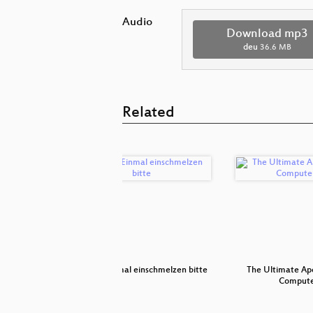
Audio
Download mp3
deu
36.6 MB
Related
itter 120mg
CR242: Einmal einschmelzen bitte
The Ultimate Ap
Compute