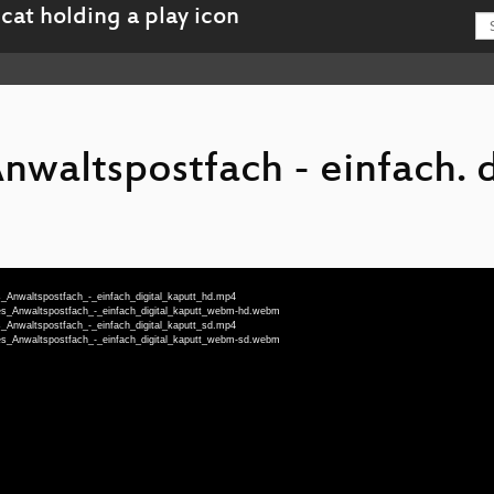
nwaltspostfach - einfach. d
es_Anwaltspostfach_-_einfach_digital_kaputt_hd.mp4
ches_Anwaltspostfach_-_einfach_digital_kaputt_webm-hd.webm
es_Anwaltspostfach_-_einfach_digital_kaputt_sd.mp4
ches_Anwaltspostfach_-_einfach_digital_kaputt_webm-sd.webm