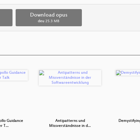
Download opus
deu
25.3 MB
ollo Guidance
Antipatterns und
Demystifyin
r T…
Missverständnisse in d…