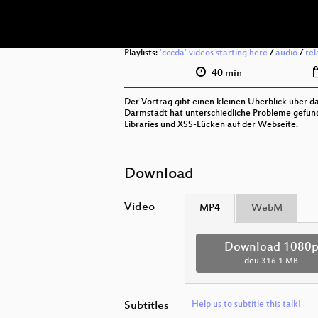
Playlists:
'cccda' videos starting here
/
audio
/
rel
40 min
Der Vortrag gibt einen kleinen Überblick über 
Darmstadt hat unterschiedliche Probleme gefunde
Libraries und XSS-Lücken auf der Webseite.
Download
Video
MP4
WebM
Download 1080
deu
316.1 MB
Subtitles
Help us to subtitle this talk!