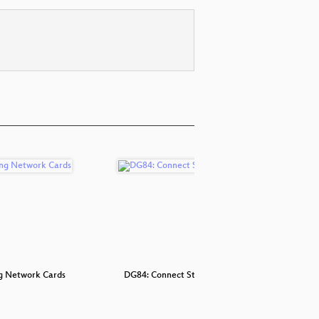
g Network Cards
DG84: Connect St Helena
Trüge