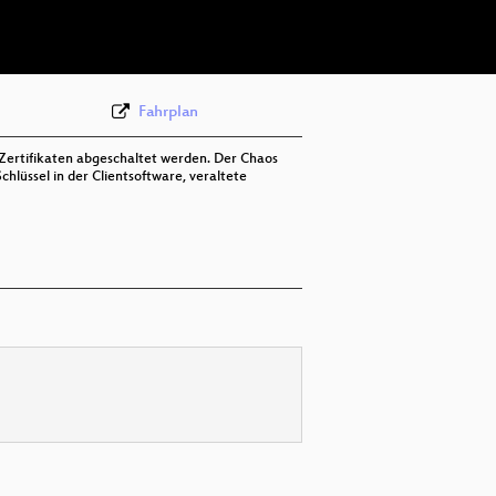
deu 576p (webm)
Fahrplan
Zertifikaten abgeschaltet werden. Der Chaos
lüssel in der Clientsoftware, veraltete