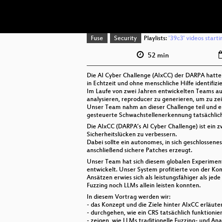
Fuse
Security
Playlists:
'39c3' videos start
52 min
Die AI Cyber Challenge (AIxCC) der DARPA hatt
in Echtzeit und ohne menschliche Hilfe identifizi
Im Laufe von zwei Jahren entwickelten Teams aus
analysieren, reproducer zu generieren, um zu zeig
Unser Team nahm an dieser Challenge teil und en
gesteuerte Schwachstellenerkennung tatsächlich
Die AIxCC (DARPA’s AI Cyber Challenge) ist ein
Sicherheitslücken zu verbessern.
Dabei sollte ein autonomes, in sich geschlossen
anschließend sichere Patches erzeugt.
Unser Team hat sich diesem globalen Experimen
entwickelt. Unser System profitierte von der K
Ansätzen erwies sich als leistungsfähiger als je
Fuzzing noch LLMs allein leisten konnten.
In diesem Vortrag werden wir:
- das Konzept und die Ziele hinter AIxCC erläute
- durchgehen, wie ein CRS tatsächlich funktionie
- zeigen, wie LLMs traditionelle Fuzzing- und A