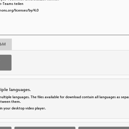
n-Teams teilen
mons.org/licenses/by/4.0
bM
p
tiple languages.
multiple languages. The files available for download contain all languages as se
between them.
 in your desktop video player.