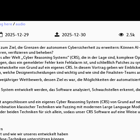
ing here
/
audio
2025-12-29
2025-12-30
2.5k
e zum Ziel, die Grenzen der autonomen Cybersicherheit zu erweitern: Können A
eren, verifizieren und beheben?
 aller Welt „Cyber Reasoning Systems“ (CRS), die in der Lage sind, komplexe O
en, dass ein gemeldeter Fehler kein Fehlalarm ist, und schließlich Patches zu sy
twickelte von Grund auf ein eigenes CRS. In diesem Vortrag geben wir Einblick
, welche Designentscheidungen sind wichtig und wie sind die Finalisten-Teams
 zweijähriger Wettbewerb, dessen Ziel es war, die Möglichkeiten der automatisi
es System entwickelt werden, das Software analysiert, Schwachstellen erkennt, d
t angeschlossen und ein eigenes Cyber Reasoning System (CRS) von Grund auf n
ombination klassischer Techniken wie Fuzzing mit modernen Large Language Mode
de der beiden Techniken für sich allein, sodass unser CRS Software auf eine Weis
rn
rt und wie wir unseres entwickelt haben
nalyse-Techniken unterstützen können