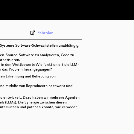
deu-eng 576p (webm)
Fahrplan
I-Systeme Software-Schwachstellen unabhängig,
pen-Source-Software zu analysieren, Code zu
nthetisieren.
e in den Wettbewerb: Wie funktioniert die LLM-
 an das Problem herangegangen?
erten Erkennung und Behebung von
iese mithilfe von Reproducern nachweist und
eu entwickelt. Dazu haben wir mehrere Agenten
ls (LLMs). Die Synergie zwischen diesen
e untersuchen und patchen konnte, wie es weder