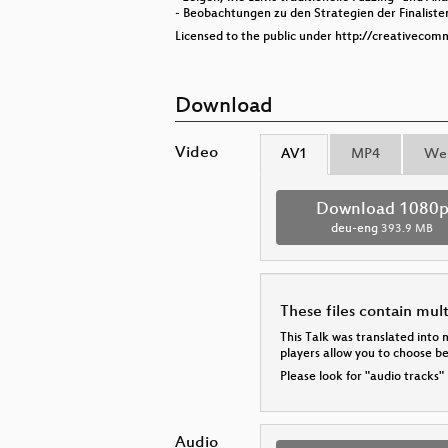
- Beobachtungen zu den Strategien der Finaliste
Licensed to the public under http://creativecom
Download
Video
AV1
MP4
We
Download 1080
deu-eng
393.9 MB
These files contain mul
This Talk was translated into 
players allow you to choose 
Please look for "audio tracks"
Audio