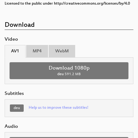
Licensed to the public under http://creativecommons.org/licenses/by/4.0
Download
Video
AV1
MP4
WebM
Download 1080p
deu
591.2 MB
Subtitles
Help us to improve these subtitles!
deu
Audio