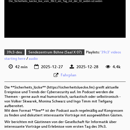
Die_Sicherheits_luecke_live_vom_39c3_ein_Tag_mit_der_GI_webm-sd.webm
deu 1080p (webm;codecs=av01)
deu 576p (mp4)
deu 576p (webm)
39c3-deu
Sendezentrum Bühne (Saal X 07)
Playlists:
'39c3' videos
starting here
/
audio
42 min
2025-12-27
2025-12-28
4.4k
Fahrplan
Die **Sicherheits_lücke** (https://sicherheitsluecke.fm) greift aktuelle
Ereignisse und Trends der Cybersecurity auf. Im Podcast werden die
Themen - gerne auch mal humoristisch, sarkastisch oder selbstironisch -
von Volker Skwarek, Monina Schwarz und Ingo Timm mit Tiefgang
aufbereitet.
Mit dem Format **live** ist der Podcast auch regelmäßig auf Kongressen
zu finden und diskutiert interessante Vorträge mit ausgewählten Gästen.
Wir berichten mit Gästinnen von der Gesellschaft für Informatik über
interessante Vorträge und Erlebnisse vom ersten Tag des 39c3.