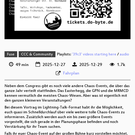
Chaos_all_year_round_av1-hd.webm
deu-eng 1080p (webm;codecs=av01)
Download File: https://cdn.media.ccc.de/congress/2025/h264-sd/39c3-2401-deu-eng-
Chaos_all_year_round_sd.mp4
Download File: https://cdn.media.ccc.de/congress/2025/webm-sd/39c3-2401-deu-eng-
deu-eng 576p (mp4)
Chaos_all_year_round_webm-sd.webm
deu-eng 576p (webm)
None
deu (auto)
Fuse
CCC & Community
Playlists:
'39c3' videos starting here
/
audio
49 min
2025-12-27
2025-12-29
1.7k
Fahrplan
Neben dem Congress gibt es noch viele andere Chaos-Events, die über das
ganze Jahr verteilt stattfinden. Das Easterhegg, die GPN und die MRMCD
kennen vermutlich die meisten Chaos-Wesen. Aber was ist eigentlich mit
den ganzen kleineren Veranstaltungen?
Bei diesem Vortrag im Lightning-Talk-Format habt ihr die Möglichkeit,
euch quasi im Schnelldurchlauf über viele weitere tolle Chaos-Events zu
informieren. Zusätzlich werden auch ein bis zwei größere Events
vorgestellt, die sich gerade in der Planungsphase befinden und noch
Verstärkung für ihr Team suchen.
Falls ihr euer Chaos-Event auf der großen Bühne kurz vorstellen möchtet,