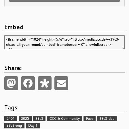
Embed
Share:
Tags
2401
2025
39c3
CCC & Community
Fuse
39c3-deu
39c3-eng
Day 1