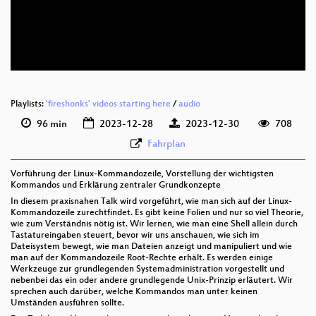
deu 576p (mp4)
deu 576p (webm)
Playlists:
'fireshonks' videos starting here
/
audio
96 min
2023-12-28
2023-12-30
708
Fahrplan
Vorführung der Linux-Kommandozeile, Vorstellung der wichtigsten
Kommandos und Erklärung zentraler Grundkonzepte
In diesem praxisnahen Talk wird vorgeführt, wie man sich auf der Linux-
Kommandozeile zurechtfindet. Es gibt keine Folien und nur so viel Theorie,
wie zum Verständnis nötig ist. Wir lernen, wie man eine Shell allein durch
Tastatureingaben steuert, bevor wir uns anschauen, wie sich im
Dateisystem bewegt, wie man Dateien anzeigt und manipuliert und wie
man auf der Kommandozeile Root-Rechte erhält. Es werden einige
Werkzeuge zur grundlegenden Systemadministration vorgestellt und
nebenbei das ein oder andere grundlegende Unix-Prinzip erläutert. Wir
sprechen auch darüber, welche Kommandos man unter keinen
Umständen ausführen sollte.