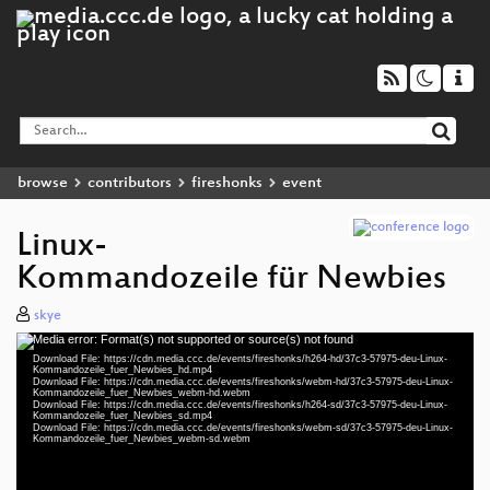
browse
contributors
fireshonks
event
Linux-
Kommandozeile für Newbies
skye
Media error: Format(s) not supported or source(s) not found
Video
Download File: https://cdn.media.ccc.de/events/fireshonks/h264-hd/37c3-57975-deu-Linux-
Player
Kommandozeile_fuer_Newbies_hd.mp4
Download File: https://cdn.media.ccc.de/events/fireshonks/webm-hd/37c3-57975-deu-Linux-
Kommandozeile_fuer_Newbies_webm-hd.webm
Download File: https://cdn.media.ccc.de/events/fireshonks/h264-sd/37c3-57975-deu-Linux-
Kommandozeile_fuer_Newbies_sd.mp4
Download File: https://cdn.media.ccc.de/events/fireshonks/webm-sd/37c3-57975-deu-Linux-
deu 1080p (mp4)
Kommandozeile_fuer_Newbies_webm-sd.webm
deu 1080p (webm)