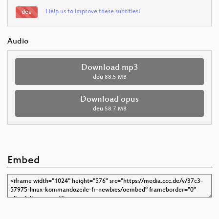
Help us to improve these subtitles!
deu
Audio
Download mp3
deu
88.5 MB
Download opus
deu
58.7 MB
Embed