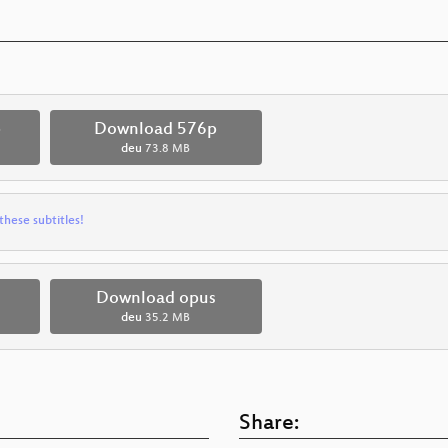
p
Download 576p
deu
73.8 MB
these subtitles!
Download opus
deu
35.2 MB
Share: