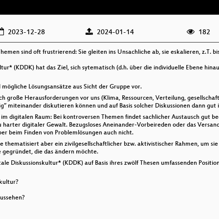
2023-12-28
2024-01-14
182
men sind oft frustrierend: Sie gleiten ins Unsachliche ab, sie eskalieren, z.T. bis
tur* (KDDK) hat das Ziel, sich sytematisch (d.h. über die individuelle Ebene hin
mögliche Lösungsansätze aus Sicht der Gruppe vor.
h große Herausforderungen vor uns (Klima, Ressourcen, Verteilung, gesellschaftl
tig” miteinander diskutieren können und auf Basis solcher Diskussionen dann gut
e im digitalen Raum: Bei kontroversen Themen findet sachlicher Austausch gut be
zu harter digitaler Gewalt. Bezugsloses Aneinander-Vorbeireden oder das Versan
aber beim Finden von Problemlösungen auch nicht.
 thematisiert aber ein zivilgesellschaftlicher bzw. aktivistischer Rahmen, um s
 gegründet, die das ändern möchte.
tale Diskussionskultur* (KDDK) auf Basis ihres zwölf Thesen umfassenden Positio
kultur?
aussehen?