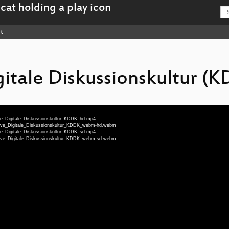
t
gitale Diskussionskultur (
ive_Digitale_Diskussionskultur_KDDK_hd.mp4
ktive_Digitale_Diskussionskultur_KDDK_webm-hd.webm
ive_Digitale_Diskussionskultur_KDDK_sd.mp4
ktive_Digitale_Diskussionskultur_KDDK_webm-sd.webm