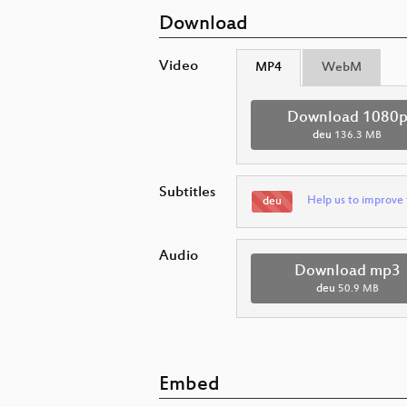
Download
Video
MP4
WebM
Download 1080
deu
136.3 MB
Subtitles
Help us to improve 
deu
Audio
Download mp3
deu
50.9 MB
Embed