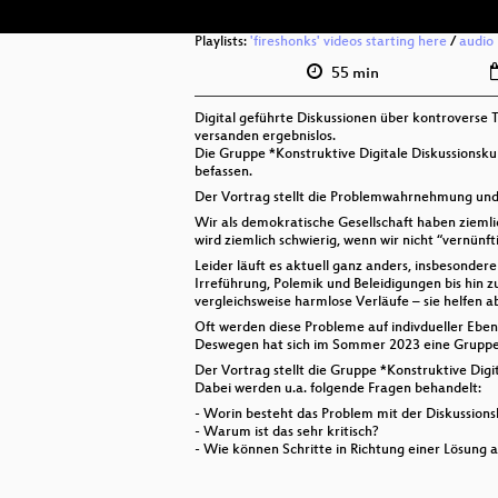
Playlists:
'fireshonks' videos starting here
/
audio
55 min
Digital geführte Diskussionen über kontroverse The
versanden ergebnislos.
Die Gruppe *Konstruktive Digitale Diskussionskul
befassen.
Der Vortrag stellt die Problemwahrnehmung und 
Wir als demokratische Gesellschaft haben ziemlic
wird ziemlich schwierig, wenn wir nicht “vernünf
Leider läuft es aktuell ganz anders, insbesonder
Irreführung, Polemik und Beleidigungen bis hin 
vergleichsweise harmlose Verläufe – sie helfen 
Oft werden diese Probleme auf indivdueller Ebene
Deswegen hat sich im Sommer 2023 eine Gruppe
Der Vortrag stellt die Gruppe *Konstruktive Digi
Dabei werden u.a. folgende Fragen behandelt:
- Worin besteht das Problem mit der Diskussions
- Warum ist das sehr kritisch?
- Wie können Schritte in Richtung einer Lösung 