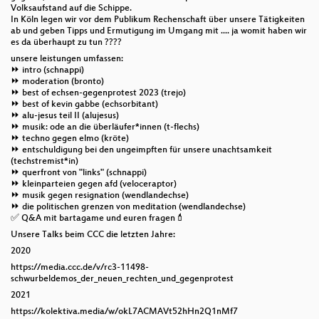
Volksaufstand auf die Schippe.
In Köln legen wir vor dem Publikum Rechenschaft über unsere Tätigkeiten
ab und geben Tipps und Ermutigung im Umgang mit .... ja womit haben wir
es da überhaupt zu tun ????
unsere leistungen umfassen:
⏩ intro (schnappi)
⏩ moderation (bronto)
⏩ best of echsen-gegenprotest 2023 (trejo)
⏩ best of kevin gabbe (echsorbitant)
⏩ alu-jesus teil II (alujesus)
⏩ musik: ode an die überläufer*innen (t-flechs)
⏩ techno gegen elmo (kröte)
⏩ entschuldigung bei den ungeimpften für unsere unachtsamkeit
(techstremist*in)
⏩ querfront von "links" (schnappi)
⏩ kleinparteien gegen afd (veloceraptor)
⏩ musik gegen resignation (wendlandechse)
⏩ die politischen grenzen von meditation (wendlandechse)
✅ Q&A mit bartagame und euren fragen💄
Unsere Talks beim CCC die letzten Jahre:
2020
https://media.ccc.de/v/rc3-11498-
schwurbeldemos_der_neuen_rechten_und_gegenprotest
2021
https://kolektiva.media/w/okL7ACMAVt52hHn2Q1nMf7