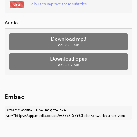
Help us to improve these subtitles!
deu
Audio
Download mp3
deu
89.9 MB
Download opus
deu
64.7 MB
Embed