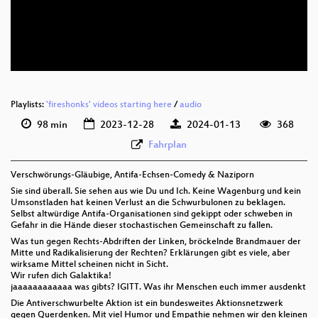
deu 576p (mp4)
deu 576p (webm)
Playlists:
'fireshonks' videos starting here
/
audio
98 min
2023-12-28
2024-01-13
368
Fahrplan
Verschwörungs-Gläubige, Antifa-Echsen-Comedy & Naziporn
Sie sind überall. Sie sehen aus wie Du und Ich. Keine Wagenburg und kein
Umsonstladen hat keinen Verlust an die Schwurbulonen zu beklagen.
Selbst altwürdige Antifa-Organisationen sind gekippt oder schweben in
Gefahr in die Hände dieser stochastischen Gemeinschaft zu fallen.
Was tun gegen Rechts-Abdriften der Linken, bröckelnde Brandmauer der
Mitte und Radikalisierung der Rechten? Erklärungen gibt es viele, aber
wirksame Mittel scheinen nicht in Sicht.
Wir rufen dich Galaktika!
jaaaaaaaaaaaa was gibts? IGITT. Was ihr Menschen euch immer ausdenkt
Die Antiverschwurbelte Aktion ist ein bundesweites Aktionsnetzwerk
gegen Querdenken. Mit viel Humor und Empathie nehmen wir den kleinen