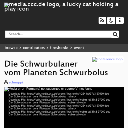
browse
contributors
fireshonks
event
Die Schwurbulaner
vom Planeten Schwurbolus
schnappi
Media error: Format(s) not supported or source(s) not found
Video
Download File: https://cdn.media.ccc.de/events/fireshonks/h264-hd/37c3-57960-deu-
Player
Die_Schwurbulaner_vom_Planeten_Schwurbolus_hd.mp4
Download File: https://cdn.media.ccc.de/events/fireshonks/webm-hd/37c3-57960-deu-
Die_Schwurbulaner_vom_Planeten_Schwurbolus_webm-hd.webm
Download File: https://cdn.media.ccc.de/events/fireshonks/h264-sd/37c3-57960-deu-
Die_Schwurbulaner_vom_Planeten_Schwurbolus_sd.mp4
Download File: https://cdn.media.ccc.de/events/fireshonks/webm-sd/37c3-57960-deu-
deu 1080p (mp4)
Die_Schwurbulaner_vom_Planeten_Schwurbolus_webm-sd.webm
deu 1080p (webm)