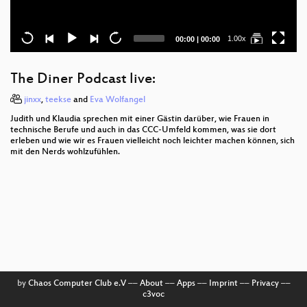
Current
Total
1.00x
00:00
|
00:00
time
duration
The Diner Podcast live:
jinxx
,
teekse
and
Eva Wolfangel
Judith und Klaudia sprechen mit einer Gästin darüber, wie Frauen in
technische Berufe und auch in das CCC-Umfeld kommen, was sie dort
erleben und wie wir es Frauen vielleicht noch leichter machen können, sich
mit den Nerds wohlzufühlen.
by
Chaos Computer Club e.V
––
About
––
Apps
––
Imprint
––
Privacy
––
c3voc