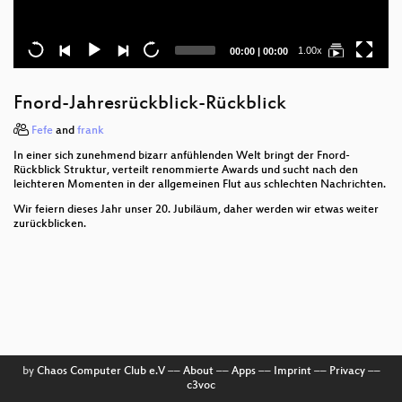
Current
Total
1.00x
00:00
|
00:00
time
duration
Fnord-Jahresrückblick-Rückblick
Fefe
and
frank
In einer sich zunehmend bizarr anfühlenden Welt bringt der Fnord-
Rückblick Struktur, verteilt renommierte Awards und sucht nach den
leichteren Momenten in der allgemeinen Flut aus schlechten Nachrichten.
Wir feiern dieses Jahr unser 20. Jubiläum, daher werden wir etwas weiter
zurückblicken.
by
Chaos Computer Club e.V
––
About
––
Apps
––
Imprint
––
Privacy
––
c3voc