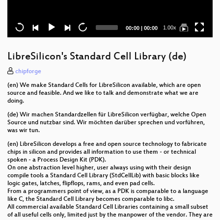
Current
Total
1.00x
00:00
|
00:00
time
duration
LibreSilicon's Standard Cell Library (de)
chipforge
(en) We make Standard Cells for LibreSilicon available, which are open
source and feasible. And we like to talk and demonstrate what we are
doing.
(de) Wir machen Standardzellen für LibreSilicon verfügbar, welche Open
Source und nutzbar sind. Wir möchten darüber sprechen und vorführen,
was wir tun.
(en) LibreSilicon develops a free and open source technology to fabricate
chips in silicon and provides all information to use them - or technical
spoken - a Process Design Kit (PDK).
On one abstraction level higher, user always using with their design
compile tools a Standard Cell Library (StdCellLib) with basic blocks like
logic gates, latches, flipflops, rams, and even pad cells.
From a programmers point of view, as a PDK is comparable to a language
like C, the Standard Cell Library becomes comparable to libc.
All commercial available Standard Cell Libraries containing a small subset
of all useful cells only, limited just by the manpower of the vendor. They are