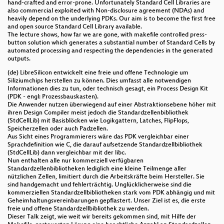
hand-crafted and error-prone. Unfortunately Standard Cell Libraries are
also commercial exploited with Non-disclosure agreement (NDAs) and
heavily depend on the underlying PDKs. Our aim is to become the first free
and open source Standard Cell Library available.
The lecture shows, how far we are gone, with makefile controlled press-
button solution which generates a substantial number of Standard Cells by
automated processing and respecting the dependencies in the generated
outputs.
(de) LibreSilicon entwickelt eine freie und offene Technologie um
Siliziumchips herstellen zu können. Dies umfasst alle notwendigen
Informationen dies zu tun, oder technisch gesagt, ein Process Design Kit
(PDK - engl: Prozessbauskasten).
Die Anwender nutzen überwiegend auf einer Abstraktionsebene höher mit
ihren Design Compiler meist jedoch die Standardzellenbibliothek
(StdCellLib) mit Basisblöcken wie Logikgattern, Latches, FlipFlops,
Speicherzellen oder auch Padzellen.
Aus Sicht eines Programmierers wäre das PDK vergleichbar einer
Sprachdefinition wie C, die darauf aufsetzende Standardzellbibliothek
(StdCellLib) dann vergleichbar mit der libc.
Nun enthalten alle nur kommerziell verfügbaren
Standardzellenbibliotheken lediglich eine kleine Teilmenge aller
nützlichen Zellen, limitiert durch die Arbeitskräfte beim Hersteller. Sie
sind handgemacht und fehlerträchtig. Unglücklicherweise sind die
kommerziellen Standardzellbibliotheken stark vom PDK abhängig und mit
Geheimhaltungsvereinbarungen gepflastert. Unser Ziel ist es, die erste
freie und offene Standardzellbibliothek zu werden.
Dieser Talk zeigt, wie weit wir bereits gekommen sind, mit Hilfe der