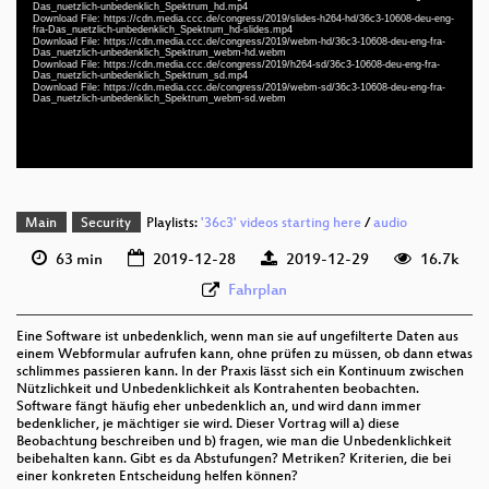
slides deu-eng-fra 1080p (mp4)
Das_nuetzlich-unbedenklich_Spektrum_hd.mp4
Download File: https://cdn.media.ccc.de/congress/2019/slides-h264-hd/36c3-10608-deu-eng-
fra-Das_nuetzlich-unbedenklich_Spektrum_hd-slides.mp4
deu-eng-fra 1080p (webm)
Download File: https://cdn.media.ccc.de/congress/2019/webm-hd/36c3-10608-deu-eng-fra-
Das_nuetzlich-unbedenklich_Spektrum_webm-hd.webm
Download File: https://cdn.media.ccc.de/congress/2019/h264-sd/36c3-10608-deu-eng-fra-
deu-eng-fra 576p (mp4)
Das_nuetzlich-unbedenklich_Spektrum_sd.mp4
Download File: https://cdn.media.ccc.de/congress/2019/webm-sd/36c3-10608-deu-eng-fra-
Das_nuetzlich-unbedenklich_Spektrum_webm-sd.webm
deu-eng-fra 576p (webm)
None
deu
Main
Security
Playlists:
'36c3' videos starting here
/
audio
63 min
2019-12-28
2019-12-29
16.7k
Fahrplan
Eine Software ist unbedenklich, wenn man sie auf ungefilterte Daten aus
einem Webformular aufrufen kann, ohne prüfen zu müssen, ob dann etwas
schlimmes passieren kann. In der Praxis lässt sich ein Kontinuum zwischen
Nützlichkeit und Unbedenklichkeit als Kontrahenten beobachten.
Software fängt häufig eher unbedenklich an, und wird dann immer
bedenklicher, je mächtiger sie wird. Dieser Vortrag will a) diese
Beobachtung beschreiben und b) fragen, wie man die Unbedenklichkeit
beibehalten kann. Gibt es da Abstufungen? Metriken? Kriterien, die bei
einer konkreten Entscheidung helfen können?