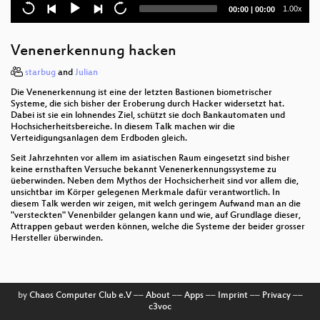
Open Source Firmware
Current
Total
1.00x
00:00
|
00:00
time
duration
Quantum Mechanics
Venenerkennung hacken
Genom-Editierung mit CRISPR/Cas
starbug
and
Julian
G10, BND-Gesetz und der effektive Schutz vor
Die Venenerkennung ist eine der letzten Bastionen biometrischer
Grundrechten
Systeme, die sich bisher der Eroberung durch Hacker widersetzt hat.
Dabei ist sie ein lohnendes Ziel, schützt sie doch Bankautomaten und
Hochsicherheitsbereiche. In diesem Talk machen wir die
Chaos im Fernsehrat
Verteidigungsanlagen dem Erdboden gleich.
A Routing Interregnum: Internet infrastructure
Seit Jahrzehnten vor allem im asiatischen Raum eingesetzt sind bisher
transition in Crimea after Russian annexation
keine ernsthaften Versuche bekannt Venenerkennungssysteme zu
üeberwinden. Neben dem Mythos der Hochsicherheit sind vor allem die,
unsichtbar im Körper gelegenen Merkmale dafür verantwortlich. In
What The Fax?!
diesem Talk werden wir zeigen, mit welch geringem Aufwand man an die
"versteckten" Venenbilder gelangen kann und wie, auf Grundlage dieser,
"Das ist mir nicht erinnerlich." − Der NSU-Komplex
Attrappen gebaut werden können, welche die Systeme der beider grosser
heute
Hersteller überwinden.
wallet.fail
Transmission Control Protocol
by
Chaos Computer Club e.V
––
About
––
Apps
––
Imprint
––
Privacy
––
c3voc