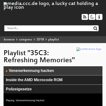
browse
congress
2018
playlist
Playlist "35C3:
Refreshing Memories"
Audio
Venenerkennung hacken
▶
Player
Inside the AMD Microcode ROM
Polizeigesetze
Modchips of the State
Playing:
Venenerkennung hacken