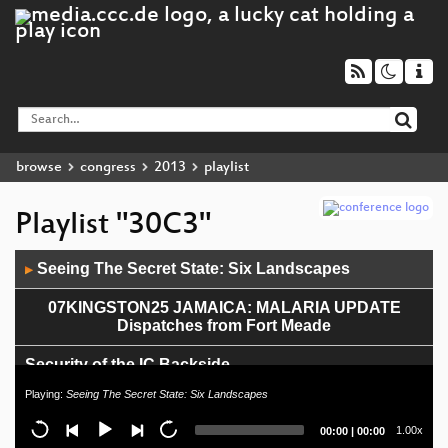
browse
congress
2013
playlist
Playlist "30C3"
Audio
Seeing The Secret State: Six Landscapes
▶
Player
07KINGSTON25 JAMAICA: MALARIA UPDATE
Dispatches from Fort Meade
Security of the IC Backside
Playing:
Seeing The Secret State: Six Landscapes
Baseband Exploitation in 2013
Current
Total
1.00x
00:00
|
00:00
The Year in Crypto
time
duration