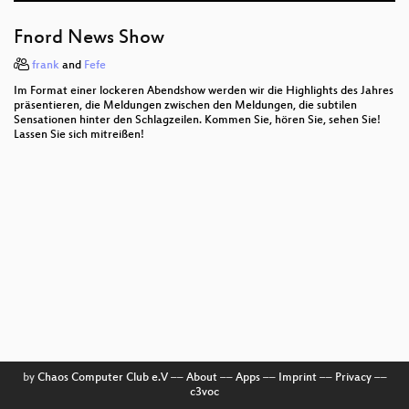
Hardware Attacks, Advanced ARM Exploitation, and
Fnord News Show
Android Hacking
frank
and
Fefe
Glass Hacks
Im Format einer lockeren Abendshow werden wir die Highlights des Jahres
präsentieren, die Meldungen zwischen den Meldungen, die subtilen
The Four Wars
Sensationen hinter den Schlagzeilen. Kommen Sie, hören Sie, sehen Sie!
Lassen Sie sich mitreißen!
To Protect And Infect, Part 2
Hacker Jeopardy
Amtliche Datenschützer: Kontrolleure oder
Papiertiger?
The good, the bad, and the ugly - Linux Kernel
patches
Through a PRISM, Darkly
The philosophy of hacking
by
Chaos Computer Club e.V
––
About
––
Apps
––
Imprint
––
Privacy
––
c3voc
Mobile network attack evolution