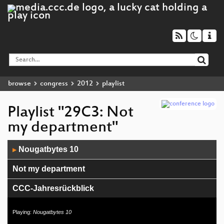
browse
congress
2012
playlist
Playlist "29C3: Not
my department"
Audio
Nougatbytes 10
▶
Player
Not my department
CCC-Jahresrückblick
Security Nightmares
Playing:
Nougatbytes 10