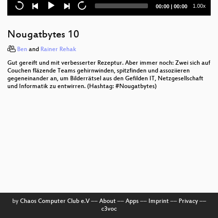
Privatisierung der Rechtsdurchsetzung
Current
Total
1.00x
00:00
|
00:00
time
duration
Securing the Campaign
Nougatbytes 10
Safecast: DIY and citizen-sensing of radiation
Ben
and
Rainer Rehak
Hinter den Kulissen: Der NSU und das V-Leute-
Gut gereift und mit verbesserter Rezeptur. Aber immer noch: Zwei sich auf
System
Couchen fläzende Teams gehirnwinden, spitzfinden und assoziieren
gegeneinander an, um Bilderrätsel aus den Gefilden IT, Netzgesellschaft
und Informatik zu entwirren. (Hashtag: #Nougatbytes)
Der Mord fällt aus
Defend your Freedoms Online: It's Political, Stupid!
Fnord-Jahresrückblick
Die Antiterrordatei
Meldegesetz
Many Tamagotchis Were Harmed in the Making of
this Presentation
by
Chaos Computer Club e.V
––
About
––
Apps
––
Imprint
––
Privacy
––
c3voc
Certificate Authority Collapse