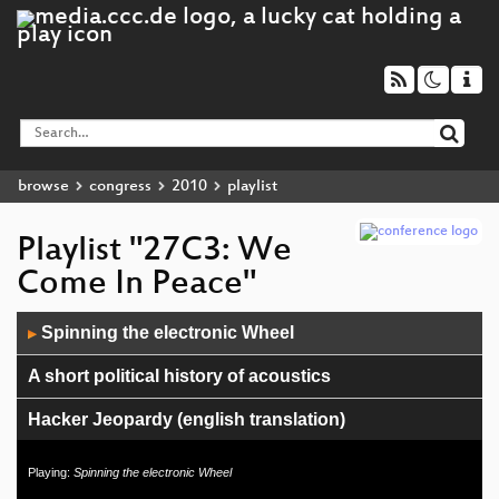
browse
congress
2010
playlist
Playlist "27C3: We
Come In Peace"
Audio
Spinning the electronic Wheel
▶
Player
A short political history of acoustics
Hacker Jeopardy (english translation)
OMG WTF PDF
Playing:
Spinning the electronic Wheel