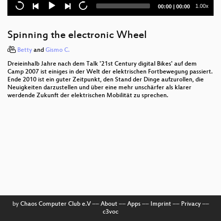
Cybernetics for the Masses
Current
Total
1.00x
00:00
|
00:00
time
duration
Fnord-Jahresrückblick 2010 (english translation)
Spinning the electronic Wheel
Chip and PIN is Broken
Betty
and
Gismo C.
Netzneutralität und QoS - ein Widerspruch?
Dreieinhalb Jahre nach dem Talk '21st Century digital Bikes' auf dem
Camp 2007 ist einiges in der Welt der elektrischen Fortbewegung passiert.
Radio der Zukunft
Ende 2010 ist ein guter Zeitpunkt, den Stand der Dinge aufzurollen, die
Neuigkeiten darzustellen und über eine mehr unschärfer als klarer
werdende Zukunft der elektrischen Mobilität zu sprechen.
SIP home gateways under fire
Running your own GSM stack on a phone
27C3 Keynote
Fnord-Jahresrückblick 2010
Tor is Peace, Software Freedom is Slavery,
Wikipedia is Truth
Zero-sized heap allocations vulnerability analysis
by
Chaos Computer Club e.V
––
About
––
Apps
––
Imprint
––
Privacy
––
c3voc