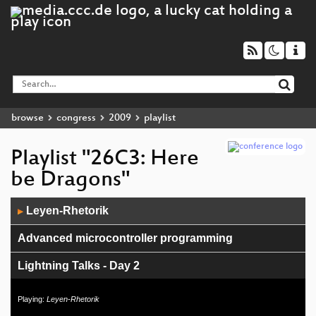
browse
congress
2009
playlist
Playlist "26C3: Here
be Dragons"
Audio
Leyen-Rhetorik
▶
Player
Advanced microcontroller programming
Lightning Talks - Day 2
Fnord-Jahresrückblick 2009
Playing:
Leyen-Rhetorik