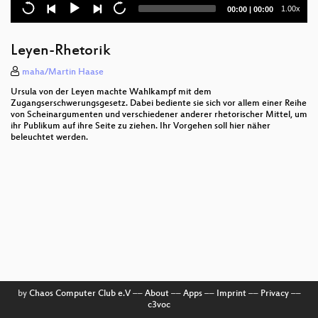
UNBILD – Pictures and Non-Pictures
Current
Total
1.00x
00:00
|
00:00
time
duration
“Yes We Can’t!” - on kleptography and
cryptovirology
Leyen-Rhetorik
our darknet and its bright spots
maha/Martin Haase
Ursula von der Leyen machte Wahlkampf mit dem
Fußgängernavigation mit Augmented Reality
Zugangserschwerungsgesetz. Dabei bediente sie sich vor allem einer Reihe
von Scheinargumenten und verschiedener anderer rhetorischer Mittel, um
ihr Publikum auf ihre Seite zu ziehen. Ihr Vorgehen soll hier näher
Die Ereignisse des 12.9. und ihre Folgen
beleuchtet werden.
Here be dragons
DECT (part II)
GSM: SRSLY?
Playing with the Built City
Liquid Democracy
Wireless power transfer
by
Chaos Computer Club e.V
––
About
––
Apps
––
Imprint
––
Privacy
––
c3voc