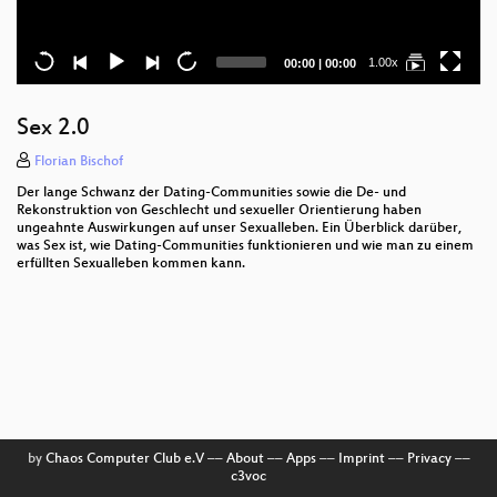
Current
Total
1.00x
00:00
|
00:00
time
duration
Sex 2.0
Florian Bischof
Der lange Schwanz der Dating-Communities sowie die De- und
Rekonstruktion von Geschlecht und sexueller Orientierung haben
ungeahnte Auswirkungen auf unser Sexualleben. Ein Überblick darüber,
was Sex ist, wie Dating-Communities funktionieren und wie man zu einem
erfüllten Sexualleben kommen kann.
by
Chaos Computer Club e.V
––
About
––
Apps
––
Imprint
––
Privacy
––
c3voc