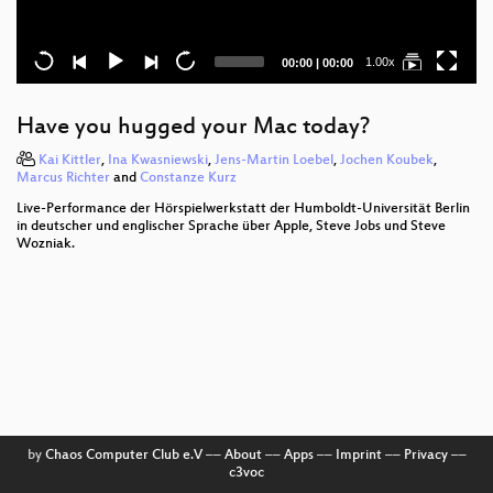
Current
Total
1.00x
00:00
|
00:00
time
duration
Have you hugged your Mac today?
Kai Kittler
,
Ina Kwasniewski
,
Jens-Martin Loebel
,
Jochen Koubek
,
Marcus Richter
and
Constanze Kurz
Live-Performance der Hörspielwerkstatt der Humboldt-Universität Berlin
in deutscher und englischer Sprache über Apple, Steve Jobs und Steve
Wozniak.
by
Chaos Computer Club e.V
––
About
––
Apps
––
Imprint
––
Privacy
––
c3voc