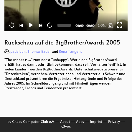
Current
Total
1.00x
00:00
|
00:00
time
duration
Rückschau auf die BigBrotherAwards 2005
padeluun
,
Thomas Bader
and
Rena Tangens
"The winner is ..." zumindest "unhappy". Wer einen BigBrotherAward
erhält, hat es damit schriftlich bekommen, dass sein Verhalten "evil" ist. In
vielen Ländern werden BigBrotherAwards, Datenschutznegativpreise für
"Datenkraken", vergeben. Vertreterinnen und Vertreter aus Schweiz und
Deutschland präsentieren die Ergebnisse, Hintergründe und Erfolge des
Jahres 2005. Im Schnelldurchgang und mit Filmbeiträgen werden
Preisträger, Trends und Tendenzen präsentiert.
by
Chaos Computer Club e.V
––
About
––
Apps
––
Imprint
––
Privacy
––
c3voc