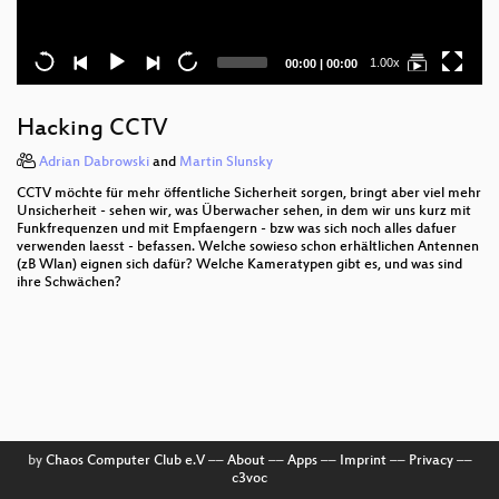
Current
Total
1.00x
00:00
|
00:00
time
duration
Hacking CCTV
Adrian Dabrowski
and
Martin Slunsky
CCTV möchte für mehr öffentliche Sicherheit sorgen, bringt aber viel mehr
Unsicherheit - sehen wir, was Überwacher sehen, in dem wir uns kurz mit
Funkfrequenzen und mit Empfaengern - bzw was sich noch alles dafuer
verwenden laesst - befassen. Welche sowieso schon erhältlichen Antennen
(zB Wlan) eignen sich dafür? Welche Kameratypen gibt es, und was sind
ihre Schwächen?
by
Chaos Computer Club e.V
––
About
––
Apps
––
Imprint
––
Privacy
––
c3voc