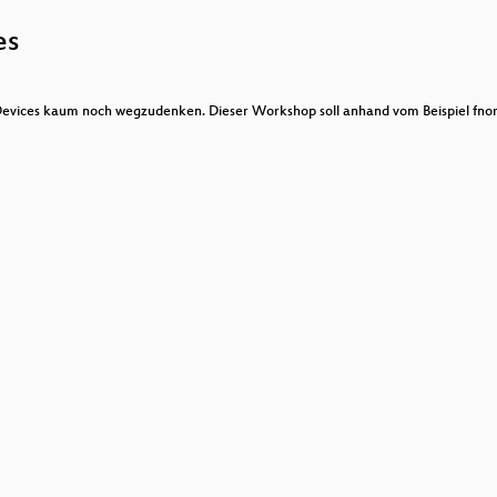
es
ncryption systems
evices kaum noch wegzudenken. Dieser Workshop soll anhand vom Beispiel fnordl
ve Capitalism
ion on the block
isuse of Satellite ISPs
?
nderte
che