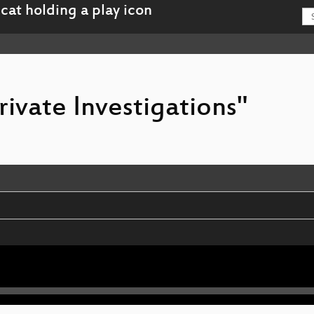
rivate Investigations"
loitation
ons