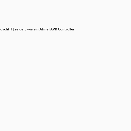
keys
to
increase
or
decrease
volume.
icht[1] zeigen, wie ein Atmel AVR Controller