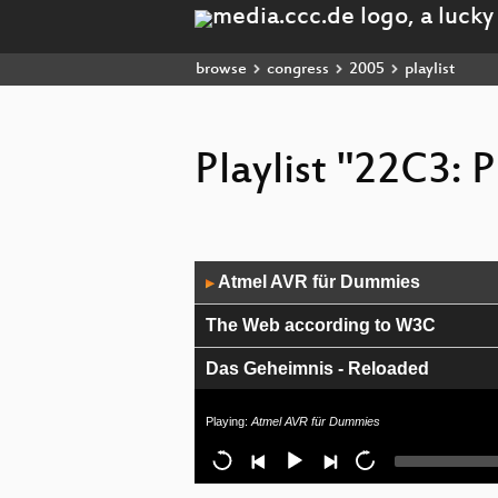
browse
congress
2005
playlist
Playlist "22C3: P
Audio
Atmel AVR für Dummies
▶
Player
The Web according to W3C
Das Geheimnis - Reloaded
Understanding buffer overflow exp
Playing:
Atmel AVR für Dummies
Syscall proxying fun and applicati