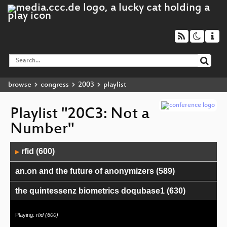
browse
congress
2003
playlist
Playlist "20C3: Not a
Number"
Audio
rfid (600)
▶
Player
an.on and the future of anonymizers (589)
the quintessenz biometrics doqubase1 (630)
Abschlussveranstaltung Lockpicking
Playing:
rfid (600)