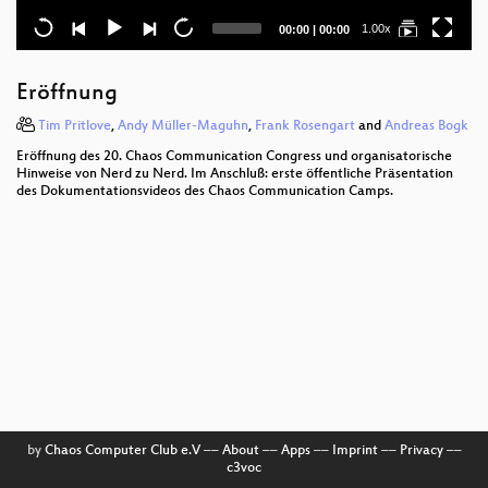
Current
Total
1.00x
00:00
|
00:00
time
duration
Eröffnung
Tim Pritlove
,
Andy Müller-Maguhn
,
Frank Rosengart
and
Andreas Bogk
Eröffnung des 20. Chaos Communication Congress und organisatorische
Hinweise von Nerd zu Nerd. Im Anschluß: erste öffentliche Präsentation
des Dokumentationsvideos des Chaos Communication Camps.
by
Chaos Computer Club e.V
––
About
––
Apps
––
Imprint
––
Privacy
––
c3voc