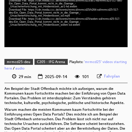
Download File: https://cdn.media.ccc.de/events/mrmcd/mrmcd25/av1-hd/mrmcd25-517-deu-
Ein_Open_Data_Portal_kommt_nicht_in_die_Gaenge_-
deu 1080p (webm)
_Ursachenerforschung_mit_Hindernissen_av1-hd.webm
Download File: https://cdn.media.ccc.de/events/mrmcd/mrmcd25/h264-sd/mrmcd25-517-
deu 1080p (webm;codecs=av01)
deu-Ein_Open_Data_Portal_kommt_nicht_in_die_Gaenge_-
_Ursachenerforschung_mit_Hindernissen_sd.mp4
Download File: https://cdn.media.ccc.de/events/mrmcd/mrmcd25/webm-sd/mrmcd25-517-
deu 576p (mp4)
deu-Ein_Open_Data_Portal_kommt_nicht_in_die_Gaenge_-
_Ursachenerforschung_mit_Hindernissen_webm-sd.webm
deu 576p (webm)
mrmcd25-deu
C205 - IFG Arena
Playlists:
'mrmcd25' videos starting
here
/
audio
Fahrplan
29 min
2025-09-14
101
Am Beispiel der Stadt Offenbach möchte ich aufzeigen, warum die
Kommunen kaum Fortschritte machen bei der Einführung von Open Data
Portalen. Das Problem ist interdisziplinär: Zum Verständnis gehören
technische, kulturelle, psychologische, politische und historische Aspekte.
Warum machen die meisten Kommunen kaum Fortschritte bei der
Einführung eines Open Data Portals? Dies möchte ich am Beispiel der
Stadt Offenbach untersuchen. Das Problem lässt sich nicht nur auf
technische Ursachen zurückführen. Die Software scheint bereitzustehen.
Das Open Data Portal scheitert aber an der Bereitstellung der Daten. Die