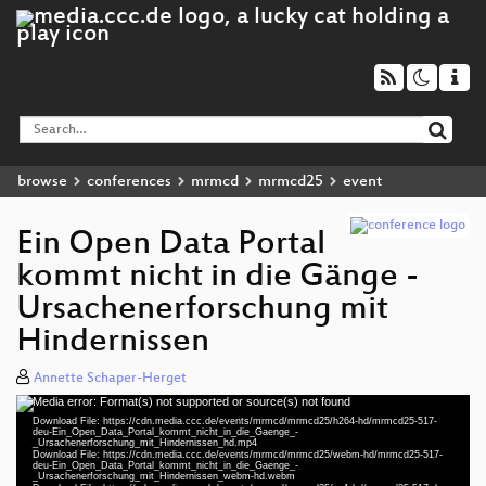
browse
conferences
mrmcd
mrmcd25
event
Ein Open Data Portal
kommt nicht in die Gänge -
Ursachenerforschung mit
Hindernissen
Annette Schaper-Herget
Media error: Format(s) not supported or source(s) not found
Video
Download File: https://cdn.media.ccc.de/events/mrmcd/mrmcd25/h264-hd/mrmcd25-517-
Player
deu-Ein_Open_Data_Portal_kommt_nicht_in_die_Gaenge_-
_Ursachenerforschung_mit_Hindernissen_hd.mp4
Download File: https://cdn.media.ccc.de/events/mrmcd/mrmcd25/webm-hd/mrmcd25-517-
deu-Ein_Open_Data_Portal_kommt_nicht_in_die_Gaenge_-
deu 1080p (mp4)
_Ursachenerforschung_mit_Hindernissen_webm-hd.webm