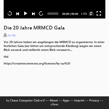
Current
Total
1.00x
00:00
|
00:00
time
duration
Die 20 Jahre MRMCD Gala
mc.fly
Vor 20 Jahren haben wir angefangen die MRMCD zu organisieren. In einer
festlichen Gala (wir bitten um entsprechende Kleidung) wagen wir einen
Blick zurueck und vielleicht einen Blick vorwaerts...
tbd
https://creativecommons.org/licenses/by-sa/4.0/
by
Chaos Computer Club e.V
––
About
––
Apps
––
Imprint
––
Privacy
––
c3voc