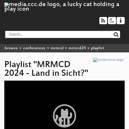
browse
conferences
mrmcd
mrmcd24
playlist
Playlist "MRMCD
2024 - Land in Sicht?"
Video
Player