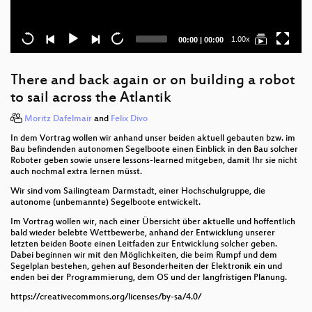
Current
Total
1.00x
00:00
|
00:00
time
duration
There and back again or on building a robot
to sail across the Atlantik
Moritz Dafelmair
and
Felix Divo
In dem Vortrag wollen wir anhand unser beiden aktuell gebauten bzw. im
Bau befindenden autonomen Segelboote einen Einblick in den Bau solcher
Roboter geben sowie unsere lessons-learned mitgeben, damit Ihr sie nicht
auch nochmal extra lernen müsst.
Wir sind vom Sailingteam Darmstadt, einer Hochschulgruppe, die
autonome (unbemannte) Segelboote entwickelt.
Im Vortrag wollen wir, nach einer Übersicht über aktuelle und hoffentlich
bald wieder belebte Wettbewerbe, anhand der Entwicklung unserer
letzten beiden Boote einen Leitfaden zur Entwicklung solcher geben.
Dabei beginnen wir mit den Möglichkeiten, die beim Rumpf und dem
Segelplan bestehen, gehen auf Besonderheiten der Elektronik ein und
enden bei der Programmierung, dem OS und der langfristigen Planung.
https://creativecommons.org/licenses/by-sa/4.0/