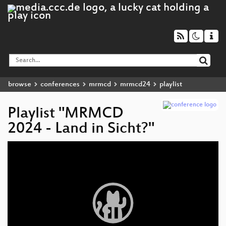
browse
conferences
mrmcd
mrmcd24
playlist
Playlist "MRMCD
2024 - Land in Sicht?"
Video
Player