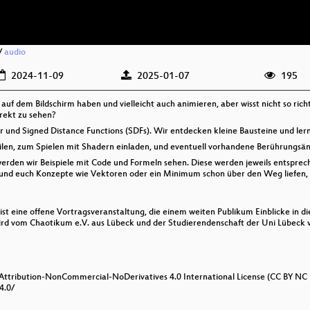
/
audio
2024-11-09
2025-01-07
195
d auf dem Bildschirm haben und vielleicht auch animieren, aber wisst nicht so rich
rekt zu sehen?
und Signed Distance Functions (SDFs). Wir entdecken kleine Bausteine und lern
ilen, zum Spielen mit Shadern einladen, und eventuell vorhandene Berührungs
erden wir Beispiele mit Code und Formeln sehen. Diese werden jeweils entsprec
 und euch Konzepte wie Vektoren oder ein Minimum schon über den Weg liefen, se
st eine offene Vortragsveranstaltung, die einem weiten Publikum Einblicke in di
d vom Chaotikum e.V. aus Lübeck und der Studierendenschaft der Uni Lübeck ve
 Attribution-NonCommercial-NoDerivatives 4.0 International License (CC BY NC 
4.0/