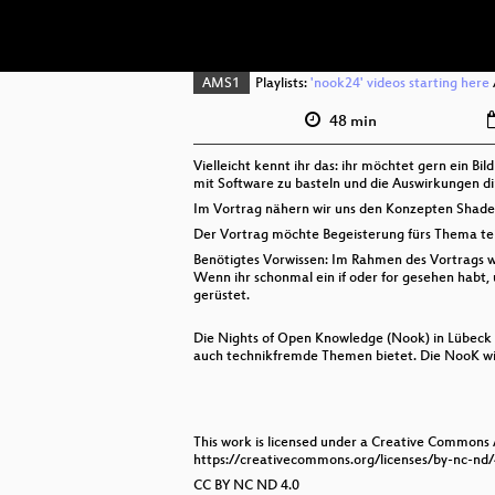
AMS1
Playlists:
'nook24' videos starting here
48 min
Vielleicht kennt ihr das: ihr möchtet gern ein Bil
mit Software zu basteln und die Auswirkungen di
Im Vortrag nähern wir uns den Konzepten Shader 
Der Vortrag möchte Begeisterung fürs Thema te
Benötigtes Vorwissen: Im Rahmen des Vortrags w
Wenn ihr schonmal ein if oder for gesehen habt,
gerüstet.
Die Nights of Open Knowledge (Nook) in Lübeck i
auch technikfremde Themen bietet. Die NooK wir
This work is licensed under a Creative Commons
https://creativecommons.org/licenses/by-nc-nd/
CC BY NC ND 4.0