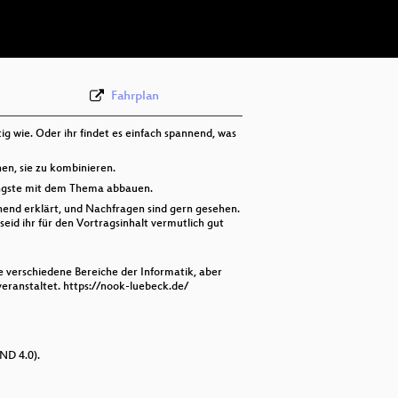
deu 576p (webm)
Fahrplan
tig wie. Oder ihr findet es einfach spannend, was
en, sie zu kombinieren.
ängste mit dem Thema abbauen.
hend erklärt, und Nachfragen sind gern gesehen.
id ihr für den Vortragsinhalt vermutlich gut
e verschiedene Bereiche der Informatik, aber
ranstaltet. https://nook-luebeck.de/
ND 4.0).