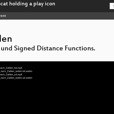
ent
len
 und Signed Distance Functions.
n_nach_Zahlen_hd.mp4
len_nach_Zahlen_webm-hd.webm
n_nach_Zahlen_sd.mp4
len_nach_Zahlen_webm-sd.webm