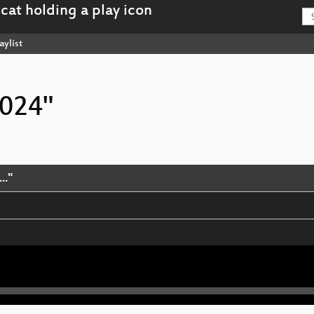
aylist
2024"
.."
sation