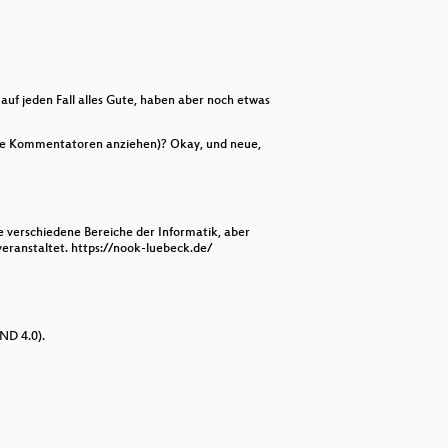
keys
to
increase
or
decrease
volume.
auf jeden Fall alles Gute, haben aber noch etwas
lche Kommentatoren anziehen)? Okay, und neue,
e verschiedene Bereiche der Informatik, aber
ranstaltet. https://nook-luebeck.de/
ND 4.0).