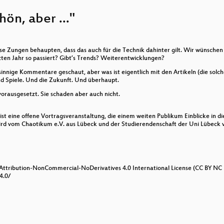
hön, aber ..."
öse Zungen behaupten, dass das auch für die Technik dahinter gilt. Wir wünschen 
zten Jahr so passiert? Gibt’s Trends? Weiterentwicklungen?
sinnige Kommentare geschaut, aber was ist eigentlich mit den Artikeln (die so
Spiele. Und die Zukunft. Und überhaupt.
vorausgesetzt. Sie schaden aber auch nicht.
st eine offene Vortragsveranstaltung, die einem weiten Publikum Einblicke in di
d vom Chaotikum e.V. aus Lübeck und der Studierendenschaft der Uni Lübeck ve
 Attribution-NonCommercial-NoDerivatives 4.0 International License (CC BY NC 
4.0/