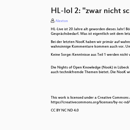
Androzentrismus in der Wikipedia
HL-lol 2: "zwar nicht sc
Alexton
HL-Live ist 20 Jahre alt geworden dieses Jahr! B
Gesprächsbedarf. Was ist eigentlich seit dem let
Bei der letzten NooK haben wir primär auf wahn
wahnsinnige Kommentare kommen auch vor. Und 
Keine Sorge: Kenntnisse aus Teil 1 werden nicht 
Die Nights of Open Knowledge (Nook) in Lübeck i
auch technikfremde Themen bietet. Die NooK wir
This work is licensed under a Creative Commons
https://creativecommons.org/licenses/by-nc-nd/
CC BY NC ND 4.0