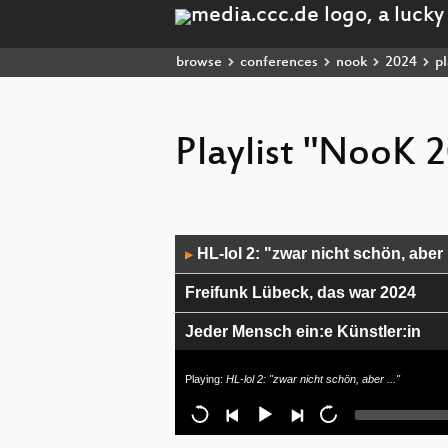
browse
conferences
nook
2024
pl
Playlist "NooK 
Audio
HL-lol 2: "zwar nicht schön, aber .
▶
Player
Freifunk Lübeck, das war 2024
Jeder Mensch ein:e Künstler:in
3 1/2 Wahrheiten zur Lebensorgani
Playing:
HL-lol 2: "zwar nicht schön, aber ..."
Videowall selber bauen