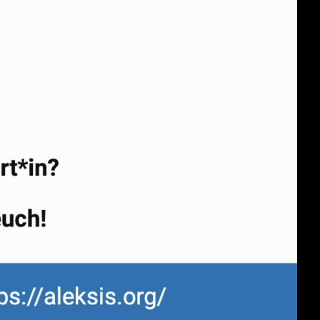
deu 1080p (mp4)
deu 1080p (webm)
deu 576p (mp4)