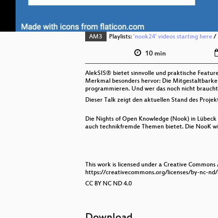
AM3
Playlists:
'nook24' videos starting here
/
10 min
AlekSIS® bietet sinnvolle und praktische Featu
Merkmal besonders hervor: Die Mitgestaltbarkeit
programmieren. Und wer das noch nicht braucht, 
Dieser Talk zeigt den aktuellen Stand des Projek
Die Nights of Open Knowledge (Nook) in Lübeck i
auch technikfremde Themen bietet. Die NooK wir
This work is licensed under a Creative Commons
https://creativecommons.org/licenses/by-nc-nd/
CC BY NC ND 4.0