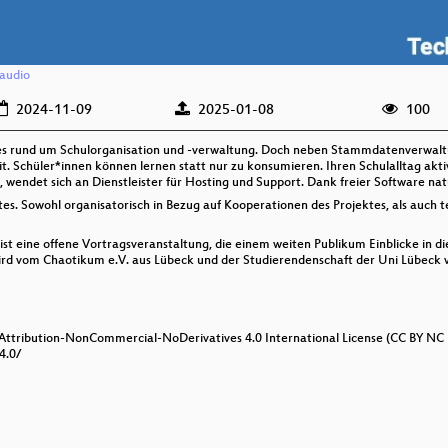
audio
2024-11-09
2025-01-08
100
res rund um Schulorganisation und -verwaltung. Doch neben Stammdatenverwaltu
. Schüler*innen können lernen statt nur zu konsumieren. Ihren Schulalltag akti
wendet sich an Dienstleister für Hosting und Support. Dank freier Software nat
tes. Sowohl organisatorisch in Bezug auf Kooperationen des Projektes, als auch t
st eine offene Vortragsveranstaltung, die einem weiten Publikum Einblicke in di
d vom Chaotikum e.V. aus Lübeck und der Studierendenschaft der Uni Lübeck ve
 Attribution-NonCommercial-NoDerivatives 4.0 International License (CC BY NC 
4.0/