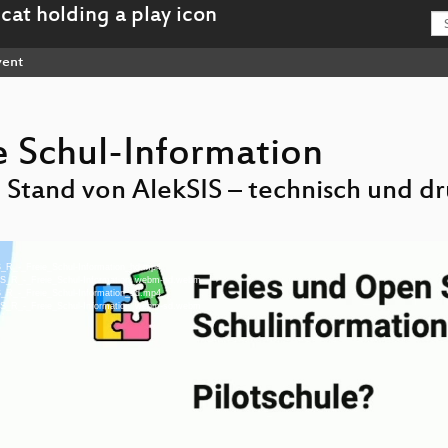
ent
e Schul-Information
n Stand von AlekSIS – technisch und 
S_R_-_Freie_Schul-Information_hd.mp4
SIS_R_-_Freie_Schul-Information_webm-hd.webm
S_R_-_Freie_Schul-Information_sd.mp4
SIS_R_-_Freie_Schul-Information_webm-sd.webm