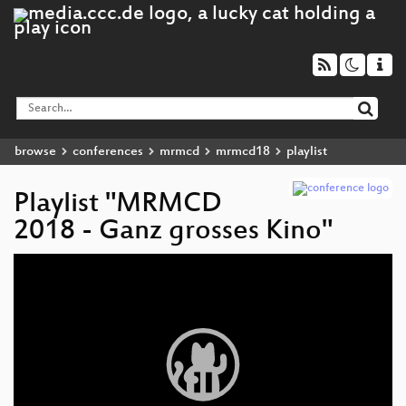
browse
conferences
mrmcd
mrmcd18
playlist
Playlist "MRMCD
2018 - Ganz grosses Kino"
Video
Player