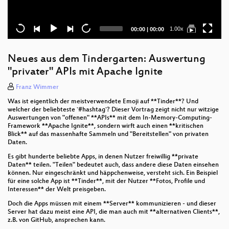
Current
Total
1.00x
00:00
|
00:00
time
duration
Neues aus dem Tindergarten: Auswertung
"privater" APIs mit Apache Ignite
Franz Wimmer
Was ist eigentlich der meistverwendete Emoji auf **Tinder**? Und
welcher der beliebteste `#hashtag`? Dieser Vortrag zeigt nicht nur witzige
Auswertungen von "offenen" **APIs** mit dem In-Memory-Computing-
Framework **Apache Ignite**, sondern wirft auch einen **kritischen
Blick** auf das massenhafte Sammeln und "Bereitstellen" von privaten
Daten.
Es gibt hunderte beliebte Apps, in denen Nutzer freiwillig **private
Daten** teilen. "Teilen" bedeutet auch, dass andere diese Daten einsehen
können. Nur eingeschränkt und häppchenweise, versteht sich. Ein Beispiel
für eine solche App ist **Tinder**, mit der Nutzer **Fotos, Profile und
Interessen** der Welt preisgeben.
Doch die Apps müssen mit einem **Server** kommunizieren - und dieser
Server hat dazu meist eine API, die man auch mit **alternativen Clients**,
z.B. von GitHub, ansprechen kann.