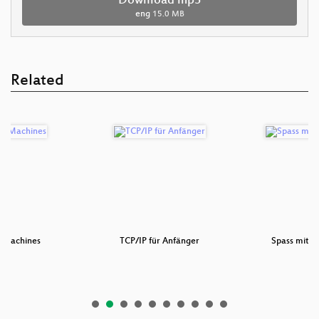
Download mp3
eng
15.0 MB
Related
p Machines
TCP/IP für Anfänger
Spass mit C