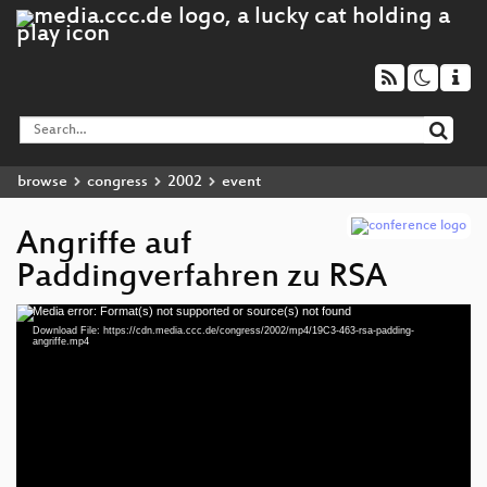
browse
congress
2002
event
Angriffe auf
Paddingverfahren zu RSA
Media error: Format(s) not supported or source(s) not found
Video
Download File: https://cdn.media.ccc.de/congress/2002/mp4/19C3-463-rsa-padding-
Player
angriffe.mp4