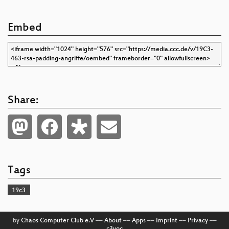
Embed
Share:
Tags
19c3
by
Chaos Computer Club e.V
––
About
––
Apps
––
Imprint
––
Privacy
––