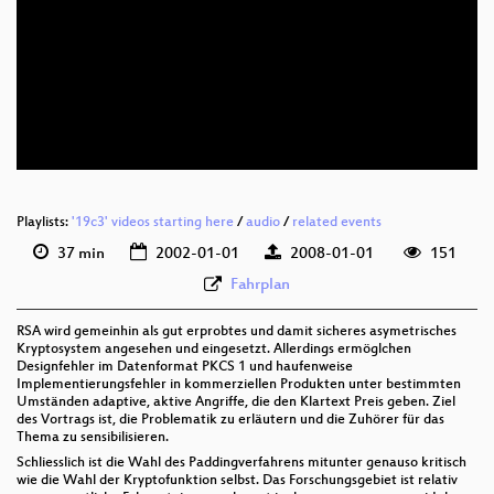
Playlists:
'19c3' videos starting here
/
audio
/
related events
37 min
2002-01-01
2008-01-01
151
Fahrplan
RSA wird gemeinhin als gut erprobtes und damit sicheres asymetrisches
Kryptosystem angesehen und eingesetzt. Allerdings ermöglchen
Designfehler im Datenformat PKCS 1 und haufenweise
Implementierungsfehler in kommerziellen Produkten unter bestimmten
Umständen adaptive, aktive Angriffe, die den Klartext Preis geben. Ziel
des Vortrags ist, die Problematik zu erläutern und die Zuhörer für das
Thema zu sensibilisieren.
Schliesslich ist die Wahl des Paddingverfahrens mitunter genauso kritisch
wie die Wahl der Kryptofunktion selbst. Das Forschungsgebiet ist relativ