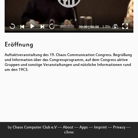
Current
Total
1.00x
00:00
|
00:00
time
duration
Eröffnung
Auftaktveranstaltung des 19. Chaos Communication Congress. Begrüßung
und Information über das Congressprogramm, auf dem Congress aktive
Gruppen und sonstige Veranstaltungen und nützliche Informationen rund
um den 19C3.
by
Chaos Computer Club e.V
––
About
––
Apps
––
Imprint
––
Privacy
––
c3voc