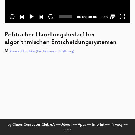
Current
Total
1.00x
00:00
|
00:00
time
duration
Politischer Handlungsbedarf bei
algorithmischen Entscheidungssystemen
Konrad Lischka (Bertelsmann Stiftung)
by
Chaos Computer Club e.V
––
About
––
Apps
––
Imprint
––
Privacy
––
c3voc