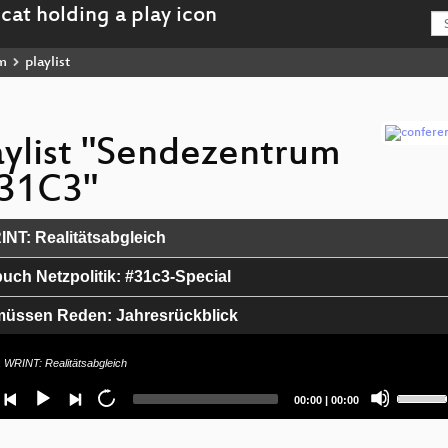
m
playlist
aylist "Sendezentrum
31C3"
NT: Realitätsabgleich
uch Netzpolitik: #31c3-Special
müssen Reden: Jahresrückblick
: DIE Reunion
:
WRINT: Realitätsabgleich
Use
odisch inkorrekt!: Die falsche 42
Current
Total
00:00
|
00:00
Up/Dow
time
duration
Arrow
shop: Podlove Templates
keys