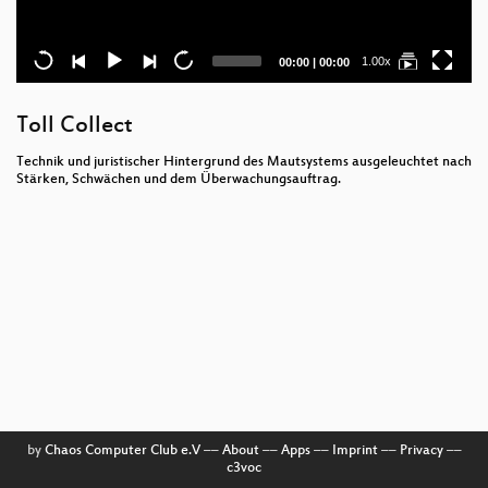
Current
Total
1.00x
00:00
|
00:00
time
duration
Toll Collect
Technik und juristischer Hintergrund des Mautsystems ausgeleuchtet nach
Stärken, Schwächen und dem Überwachungsauftrag.
by
Chaos Computer Club e.V
––
About
––
Apps
––
Imprint
––
Privacy
––
c3voc