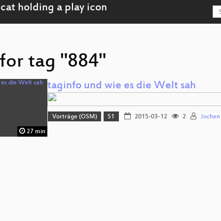
for tag "884"
taginfo und wie es die Welt sah
Vorträge (OSM)
S1
2015-03-12
2
Jochen
27 min