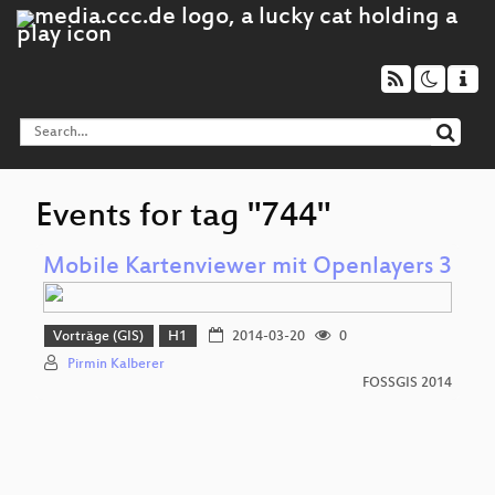
Events for tag "744"
Mobile Kartenviewer mit Openlayers 3
Vorträge (GIS)
H1
2014-03-20
0
Pirmin Kalberer
FOSSGIS 2014