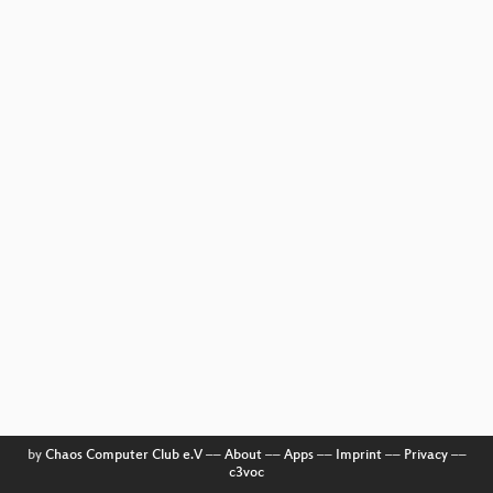
by
Chaos Computer Club e.V
––
About
––
Apps
––
Imprint
––
Privacy
––
c3voc