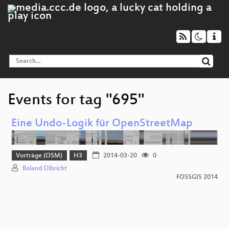
Events for tag "695"
Eine Undo-Logik für OpenStreetMap
Vorträge (OSM)
H3
2014-03-20
0
Roland Olbricht
FOSSGIS 2014