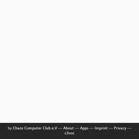
by
Chaos Computer Club e.V
––
About
––
Apps
––
Imprint
––
Privacy
––
c3voc