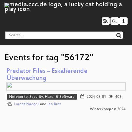
Events for tag "56172"
Predator Files – Eskalierende
Überwachung
Netzwerke, Security, Hard- & Software
2024-03-01
403
Lorenz Naegeli
and
Jan Jirat
Winterkongress 2024