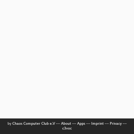
by
Chaos Computer Club e.V
––
About
––
Apps
––
Imprint
––
Privacy
––
c3voc