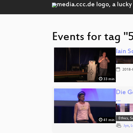
Events for tag "
Iain S
2018-
33 min
Die G
…
Ethics, S
41 min
Jyn
,
L