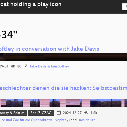
534"
oftley in conversation with Jake Davis
09-01
80
Jake Davis & Iain Softley
eschlechter denen die sie hacken: Selbstbesti
ociety & Politics
Saal ZIGZAG
2024-12-27
1.6k
uce und Zoe für die Queerokratie
,
Nephthys
and
Luce deLire