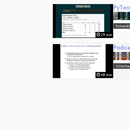
PyTest
Entwick
29 min
Podca
Unterha
48 min