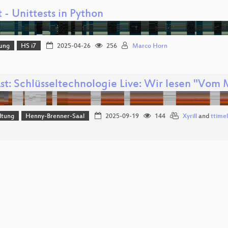
 - Unittests in Python
lung
HS i7
2025-04-26
256
Marco Horn
st: Schlüsseltechnologie Live: Wir lesen "Vo
ltung
Henny-Brenner-Saal
2025-09-19
144
Xyrill
and
ttimel