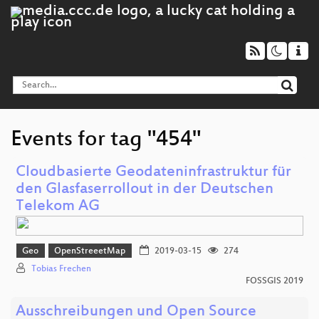
Events for tag "454"
Cloudbasierte Geodateninfrastruktur für
den Glasfaserrollout in der Deutschen
Telekom AG
Geo
OpenStreeetMap
2019-03-15
274
Tobias Frechen
FOSSGIS 2019
Ausschreibungen und Open Source