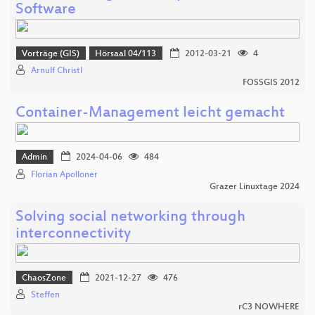
Software
Vorträge (GIS)
Hörsaal 04/113
2012-03-21
4
Arnulf Christl
FOSSGIS 2012
Container-Management leicht gemacht
Admin
2024-04-06
484
Florian Apolloner
Grazer Linuxtage 2024
Solving social networking through
interconnectivity
ChaosZone
2021-12-27
476
Steffen
rC3 NOWHERE